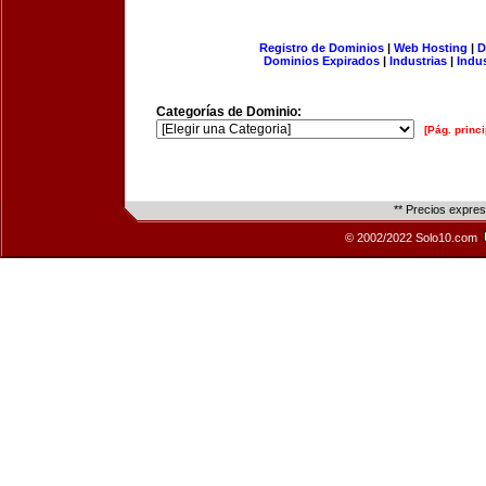
Registro de Dominios
|
Web Hosting
|
D
Dominios Expirados
|
Industrias
|
Indu
Categorías de Dominio:
[Pág. princi
** Precios expre
© 2002/2022 Solo10.com