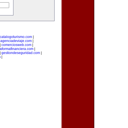
catalogoturismo.com
|
uagenciadeviaje.com
|
|
comerciosweb.com
|
taformafinanciera.com
|
|
gestiondeseguridad.com
|
m
|