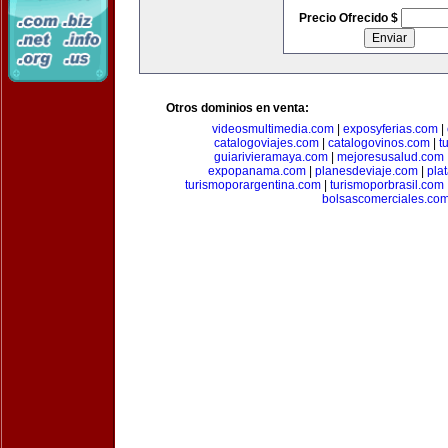
Precio Ofrecido $
Otros dominios en venta:
videosmultimedia.com
|
exposyferias.com
|
catalogoviajes.com
|
catalogovinos.com
|
t
guiarivieramaya.com
|
mejoresusalud.com
expopanama.com
|
planesdeviaje.com
|
pla
turismoporargentina.com
|
turismoporbrasil.com
bolsascomerciales.co