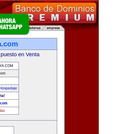
a.com
 puesto en Venta
YA.COM
com
 Hospedaje
ta!
.com
tas