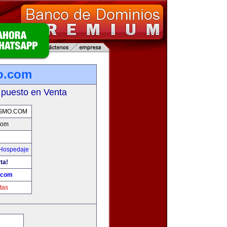
o.com
 puesto en Venta
SMO.COM
com
 Hospedaje
ta!
.com
tas