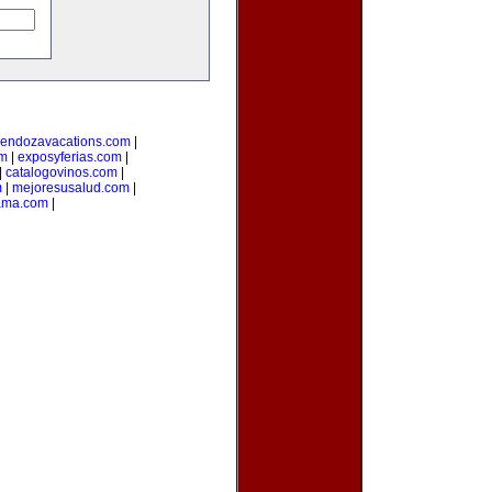
endozavacations.com
|
om
|
exposyferias.com
|
|
catalogovinos.com
|
m
|
mejoresusalud.com
|
ama.com
|