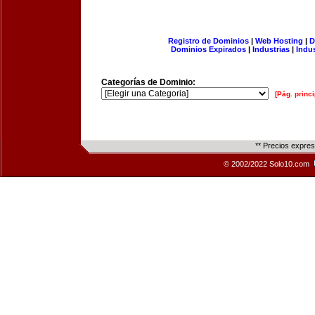
Registro de Dominios
|
Web Hosting
|
D
Dominios Expirados
|
Industrias
|
Indu
Categorías de Dominio:
[Pág. princi
** Precios expre
© 2002/2022 Solo10.com