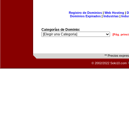
Registro de Dominios
|
Web Hosting
|
D
Dominios Expirados
|
Industrias
|
Indu
Categorías de Dominio:
[Pág. princi
** Precios expre
© 2002/2022 Solo10.com