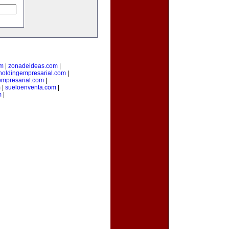
om
|
zonadeideas.com
|
holdingempresarial.com
|
empresarial.com
|
m
|
sueloenventa.com
|
m
|