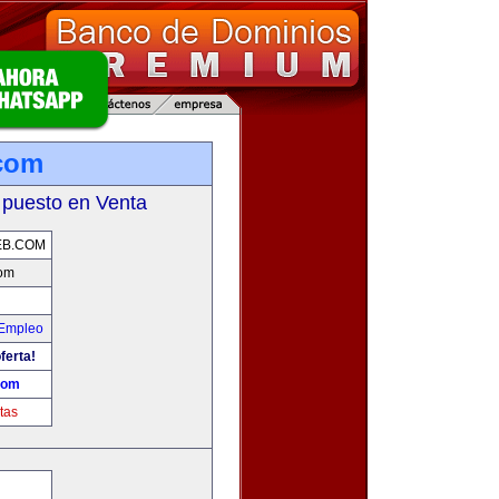
com
 puesto en Venta
EB.COM
com
 Empleo
ferta!
com
tas