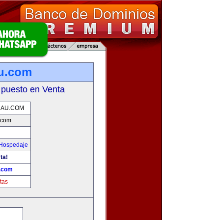
u.com
 puesto en Venta
NAU.COM
.com
 Hospedaje
ta!
.com
tas