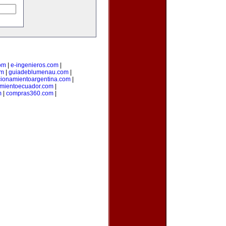
om
|
e-ingenieros.com
|
om
|
guiadeblumenau.com
|
cionamientoargentina.com
|
amientoecuador.com
|
m
|
compras360.com
|