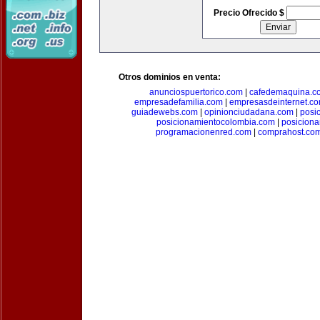
Precio Ofrecido $
Otros dominios en venta:
anunciospuertorico.com
|
cafedemaquina.c
empresadefamilia.com
|
empresasdeinternet.c
guiadewebs.com
|
opinionciudadana.com
|
posi
posicionamientocolombia.com
|
posicion
programacionenred.com
|
comprahost.co