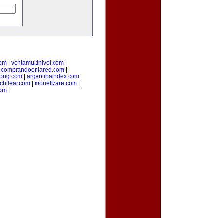
com
|
ventamultinivel.com
|
|
comprandoenlared.com
|
ong.com
|
argentinaindex.com
chilear.com
|
monetizare.com
|
com
|