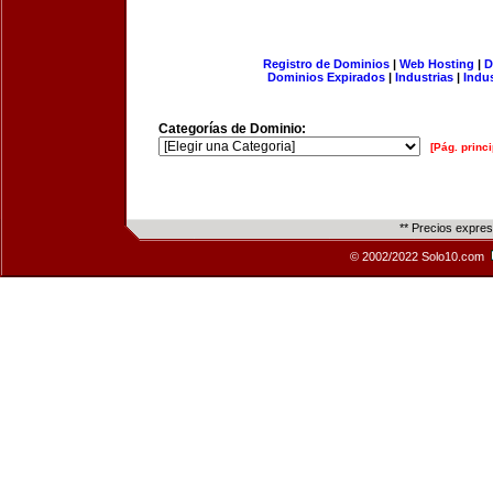
Registro de Dominios
|
Web Hosting
|
D
Dominios Expirados
|
Industrias
|
Indu
Categorías de Dominio:
[Pág. princi
** Precios expre
© 2002/2022 Solo10.com