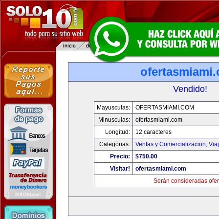
ofertasmiami
Vendido!
Mayusculas:
OFERTASMIAMI.COM
Minusculas:
ofertasmiami.com
Longitud:
12 caracteres
Categorias:
Ventas y Comercializacion
,
Via
Precio:
$750.00
Visitar!
ofertasmiami.com
Serán consideradas ofer