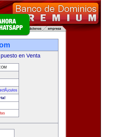
com
 puesto en Venta
COM
ectÃ¡culos
rta!
tas