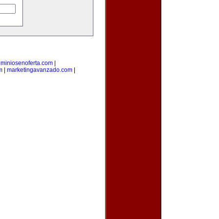
miniosenoferta.com
|
m
|
marketingavanzado.com
|