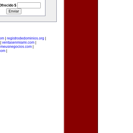
Ofrecido $
com
|
registrodedominios.org
|
|
ventasenmiami.com
|
|
meusnegocios.com
|
com
|