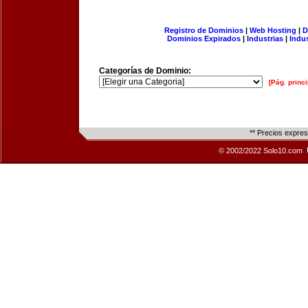
Registro de Dominios
|
Web Hosting
|
D
Dominios Expirados
|
Industrias
|
Indu
Categorías de Dominio:
[Pág. princi
** Precios expre
© 2002/2022 Solo10.com