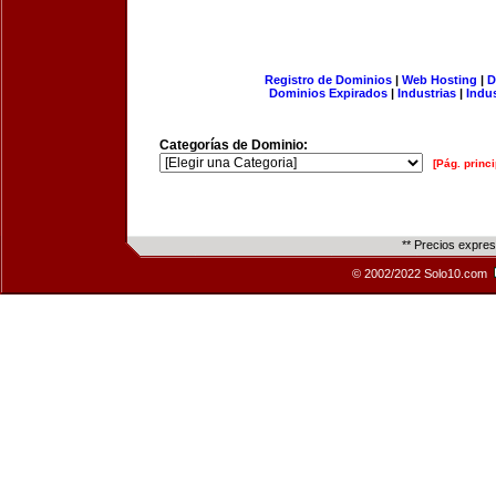
Registro de Dominios
|
Web Hosting
|
D
Dominios Expirados
|
Industrias
|
Indu
Categorías de Dominio:
[Pág. princi
** Precios expre
© 2002/2022 Solo10.com