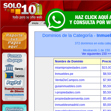
Dominios de la Categoría -
Inmueb
372 dominios en esta categ
Mostrando 1 de 150
Ver siguientes 150 >>
Nombre de Dominio
Preci
miamipropiedades.com
$15,0
Inmuebles.pe
$8,50
VentaDeCampos.com
$7,90
guiainmuebles.com
$5,50
i-propiedades.com
$5,50
propiedadesenventa.com
$5,49
inmueblesmadrid.com
$5,00